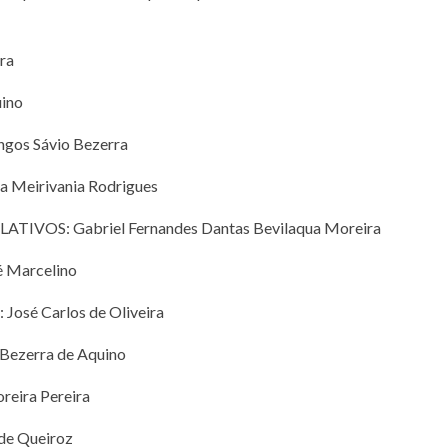
ra
ino
s Sávio Bezerra
eirivania Rodrigues
IVOS: Gabriel Fernandes Dantas Bevilaqua Moreira
 Marcelino
é Carlos de Oliveira
ezerra de Aquino
ira Pereira
e Queiroz