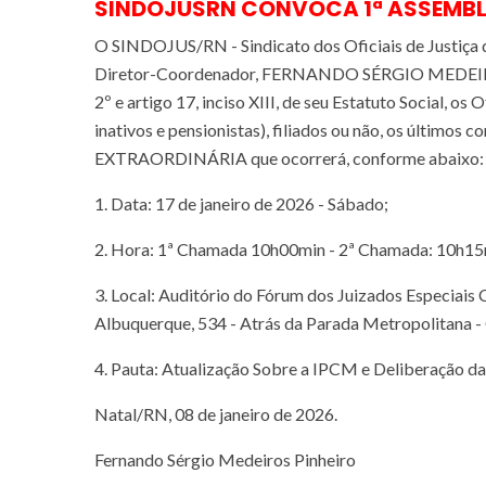
SINDOJUSRN CONVOCA 1ª ASSEMBLE
O SINDOJUS/RN - Sindicato dos Oficiais de Justiça 
Diretor-Coordenador, FERNANDO SÉRGIO MEDEIRO
2º e artigo 17, inciso XIII, de seu Estatuto Social, os
inativos e pensionistas), filiados ou não, os último
EXTRAORDINÁRIA que ocorrerá, conforme abaixo:
1. Data: 17 de janeiro de 2026 - Sábado;
2. Hora: 1ª Chamada 10h00min - 2ª Chamada: 10h15
3. Local: Auditório do Fórum dos Juizados Especiais C
Albuquerque, 534 - Atrás da Parada Metropolitana -
4. Pauta: Atualização Sobre a IPCM e Deliberação d
Natal/RN, 08 de janeiro de 2026.
Fernando Sérgio Medeiros Pinheiro