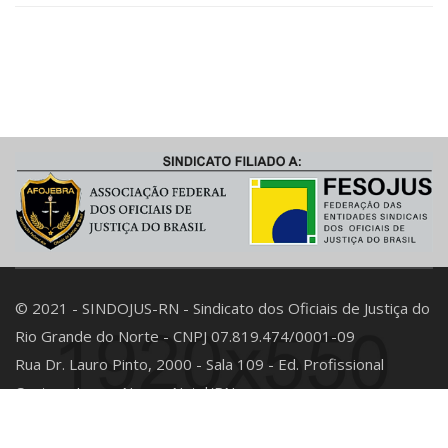
© 2021 - SINDOJUS-RN - Sindicato dos Oficiais de Justiça do
Rio Grande do Norte - CNPJ 07.819.474/0001-09
Rua Dr. Lauro Pinto, 2000 - Sala 109 - Ed. Profissional
Center - Lagoa Nova - Natal/RN
E-mail: contato@sindojusrn.org.br