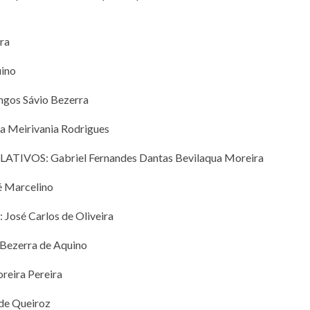
ra
ino
s Sávio Bezerra
eirivania Rodrigues
IVOS: Gabriel Fernandes Dantas Bevilaqua Moreira
 Marcelino
é Carlos de Oliveira
ezerra de Aquino
ira Pereira
e Queiroz