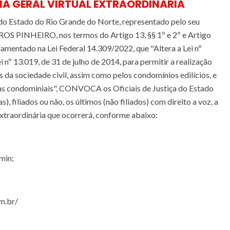
A GERAL VIRTUAL EXTRAORDINÁRIA
do Estado do Rio Grande do Norte, representado pelo seu
PINHEIRO, nos termos do Artigo 13, §§ 1º e 2º e Artigo
damentado na Lei Federal 14.309/2022, que "Altera a Lei nº
i nº 13.019, de 31 de julho de 2014, para permitir a realização
s da sociedade civil, assim como pelos condomínios edilícios, e
ias condominiais", CONVOCA os Oficiais de Justiça do Estado
), filiados ou não, os últimos (não filiados) com direito a voz, a
Extraordinária que ocorrerá, conforme abaixo:
min;
om.br/