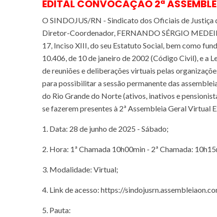
EDITAL CONVOCAÇÃO 2ª ASSEMBLEI
O SINDOJUS/RN - Sindicato dos Oficiais de Justiça 
Diretor-Coordenador, FERNANDO SÉRGIO MEDEIROS 
17, Inciso XIII, do seu Estatuto Social, bem como fun
10.406, de 10 de janeiro de 2002 (Código Civil), e a Le
de reuniões e deliberações virtuais pelas organizaçõe
para possibilitar a sessão permanente das assemble
do Rio Grande do Norte (ativos, inativos e pensionistas
se fazerem presentes à 2ª Assembleia Geral Virtual 
1. Data: 28 de junho de 2025 - Sábado;
2. Hora: 1ª Chamada 10h00min - 2ª Chamada: 10h15
3. Modalidade: Virtual;
4. Link de acesso: https://sindojusrn.assembleiaon.c
5. Pauta: