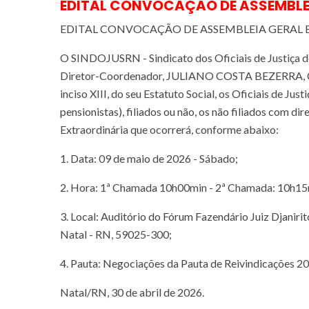
EDITAL CONVOCAÇÃO DE ASSEMBLE
EDITAL CONVOCAÇÃO DE ASSEMBLEIA GERAL
O SINDOJUSRN - Sindicato dos Oficiais de Justiça d
Diretor-Coordenador, JULIANO COSTA BEZERRA, CON
inciso XIII, do seu Estatuto Social, os Oficiais de Jus
pensionistas), filiados ou não, os não filiados com di
Extraordinária que ocorrerá, conforme abaixo:
1. Data: 09 de maio de 2026 - Sábado;
2. Hora: 1ª Chamada 10h00min - 2ª Chamada: 10h15
3. Local: Auditório do Fórum Fazendário Juiz Djaniri
Natal - RN, 59025-300;
4. Pauta: Negociações da Pauta de Reivindicações 2
Natal/RN, 30 de abril de 2026.