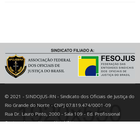
© 2021 - SINDOJUS-RN - Sindicato dos Oficiais de Justiça do
Rio Grande do Norte - CNPJ 07.819.474/0001-09
Rua Dr. Lauro Pinto, 2000 - Sala 109 - Ed. Profissional
Center - Lagoa Nova - Natal/RN
E-mail: contato@sindojusrn.org.br