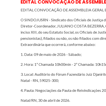
EDITAL CONVOCAÇÃO DE ASSEMBLE
EDITAL CONVOCAÇÃO DE ASSEMBLEIA GERAL
O SINDOJUSRN - Sindicato dos Oficiais de Justiça d
Diretor-Coordenador, JULIANO COSTA BEZERRA, CON
inciso XIII, do seu Estatuto Social, os Oficiais de Jus
pensionistas), filiados ou não, os não filiados com di
Extraordinária que ocorrerá, conforme abaixo:
1. Data: 09 de maio de 2026 - Sábado;
2. Hora: 1ª Chamada 10h00min - 2ª Chamada: 10h15
3. Local: Auditório do Fórum Fazendário Juiz Djaniri
Natal - RN, 59025-300;
4. Pauta: Negociações da Pauta de Reivindicações 2
Natal/RN, 30 de abril de 2026.