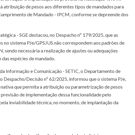
 à atribuição de pesos aos diferentes tipos de mandados para
or Cumprimento de Mandado - IPCM, conforme se depreende dos
stratégica - SGE destacou, no Despacho nº 179/2025, que as
tes no sistema PJe/GPSJUS não correspondem aos padrões de
N, sendo necessária a realização de ajustes ou adequações
o das espécies de mandado.
a da Informação e Comunicação - SETIC, o Departamento de
 do Despacho/Decisão nº 62/2025, informou que o sistema PJe,
 nativa que permita a atribuição ou parametrização de pesos
, previsão de implementação dessa funcionalidade pelo
 pela inviabilidade técnica, no momento, de implantação da