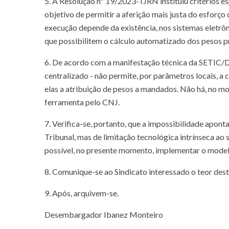
5. A Resolução nº 19/2023-TJRN instituiu critérios e
objetivo de permitir a aferição mais justa do esforço
execução depende da existência, nos sistemas eletrôni
que possibilitem o cálculo automatizado dos pesos p
6. De acordo com a manifestação técnica da SETIC/D
centralizado - não permite, por parâmetros locais, a 
elas a atribuição de pesos a mandados. Não há, no mo
ferramenta pelo CNJ.
7. Verifica-se, portanto, que a impossibilidade apon
Tribunal, mas de limitação tecnológica intrínseca ao
possível, no presente momento, implementar o model
8. Comunique-se ao Sindicato interessado o teor dest
9. Após, arquivem-se.
Desembargador Ibanez Monteiro